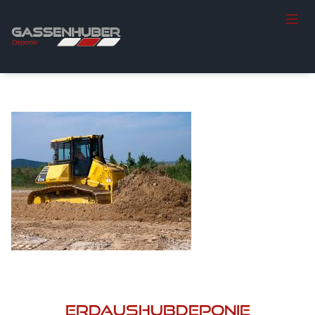
Erdaushubdeponie