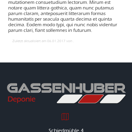
mutationem consuetudium lectorum. Mirum est
notare quam littera gothica, quam nunc putamus
parum claram, anteposuerit litterarum formas
humanitatis per seacula quarta decima et quinta
decima. Eodem modo typi, qui nunc nobis videntur
parum clari, fiant sollemnes in futurum.
Zuletzt aktualisiert am 06.01.2017 von .
Schierlmühle 4