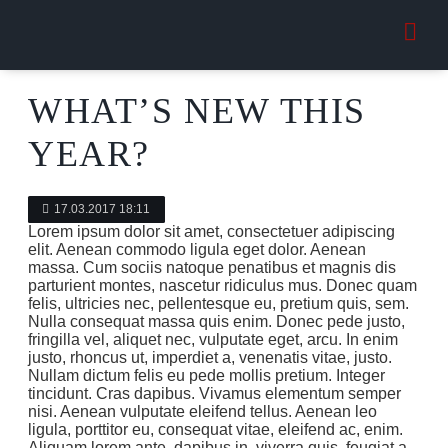
WHAT’S NEW THIS
YEAR?
17.03.2017 18:11
Lorem ipsum dolor sit amet, consectetuer adipiscing
elit. Aenean commodo ligula eget dolor. Aenean
massa. Cum sociis natoque penatibus et magnis dis
parturient montes, nascetur ridiculus mus. Donec quam
felis, ultricies nec, pellentesque eu, pretium quis, sem.
Nulla consequat massa quis enim. Donec pede justo,
fringilla vel, aliquet nec, vulputate eget, arcu. In enim
justo, rhoncus ut, imperdiet a, venenatis vitae, justo.
Nullam dictum felis eu pede mollis pretium. Integer
tincidunt. Cras dapibus. Vivamus elementum semper
nisi. Aenean vulputate eleifend tellus. Aenean leo
ligula, porttitor eu, consequat vitae, eleifend ac, enim.
Aliquam lorem ante, dapibus in, viverra quis, feugiat a,